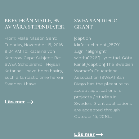
BREV FRÅN MAILE, EN
SWEA SAN DIEGO
AV VÅRA STIPENDIATER
GRANT
From: Maile Nilsson Sent:
[caption
Tuesday, November 15, 2016
id="attachment_2579"
9:04 AM To: Katarina von
align="alignright"
Kantzow Cape Subject: Re:
width="226"] Lyrestad, Göta
SWEA Scholarship Hejsan
Kanal[/caption] The Swedish
Katarina!! I have been having
Women’s Educational
such a fantastic time here in
Association (SWEA) San
Sweden. I have…
Diego has the pleasure to
accept applications for
projects / studies in
Läs mer
Sweden. Grant applications
are accepted through
October 15, 2016…
Läs mer